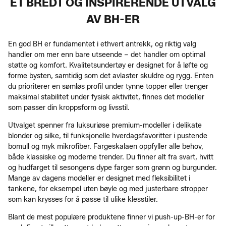
ET BREDT OG INSPIRERENDE UTVALG
AV BH-ER
En god BH er fundamentet i ethvert antrekk, og riktig valg
handler om mer enn bare utseende – det handler om optimal
støtte og komfort. Kvalitetsundertøy er designet for å løfte og
forme bysten, samtidig som det avlaster skuldre og rygg. Enten
du prioriterer en sømløs profil under tynne topper eller trenger
maksimal stabilitet under fysisk aktivitet, finnes det modeller
som passer din kroppsform og livsstil.
Utvalget spenner fra luksuriøse premium-modeller i delikate
blonder og silke, til funksjonelle hverdagsfavoritter i pustende
bomull og myk mikrofiber. Fargeskalaen oppfyller alle behov,
både klassiske og moderne trender. Du finner alt fra svart, hvitt
og hudfarget til sesongens dype farger som grønn og burgunder.
Mange av dagens modeller er designet med fleksibilitet i
tankene, for eksempel uten bøyle og med justerbare stropper
som kan krysses for å passe til ulike klesstiler.
Blant de mest populære produktene finner vi push-up-BH-er for