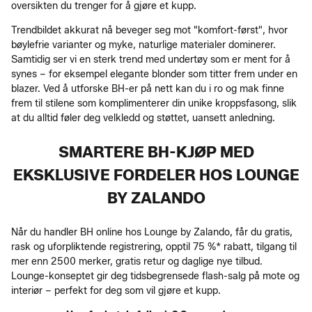
oversikten du trenger for å gjøre et kupp.
Trendbildet akkurat nå beveger seg mot "komfort-først", hvor
bøylefrie varianter og myke, naturlige materialer dominerer.
Samtidig ser vi en sterk trend med undertøy som er ment for å
synes – for eksempel elegante blonder som titter frem under en
blazer. Ved å utforske BH-er på nett kan du i ro og mak finne
frem til stilene som komplimenterer din unike kroppsfasong, slik
at du alltid føler deg velkledd og støttet, uansett anledning.
SMARTERE BH-KJØP MED
EKSKLUSIVE FORDELER HOS LOUNGE
BY ZALANDO
Når du handler BH online hos Lounge by Zalando, får du gratis,
rask og uforpliktende registrering, opptil 75 %* rabatt, tilgang til
mer enn 2500 merker, gratis retur og daglige nye tilbud.
Lounge-konseptet gir deg tidsbegrensede flash-salg på mote og
interiør – perfekt for deg som vil gjøre et kupp.