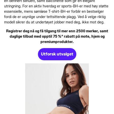
en definert silhuett, samt balconette som gir en elegant
utringning. For en aktiv hverdag er sports-BH-er med høy støtte
essensielle, mens sømløse T-shirt-BH-er forblir en bestselger
fordi de er usynlige under tettsittende plagg. Ved å velge riktig
modell sikrer du at undertøyet jobber med deg, ikke mot deg.
Registrer deg nå og få tilgang til mer enn 2500 merker, samt
daglige tilbud med opptil 75 %* rabatt på mote, hjem og
premiumprodukter.
Utforsk utvalget