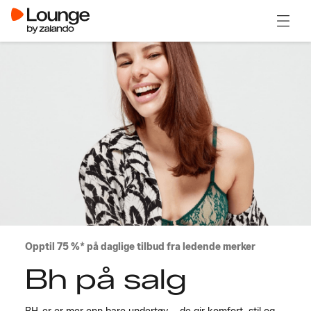
Åpne 
Opptil 75 %* på daglige tilbud fra ledende merker
Bh på salg