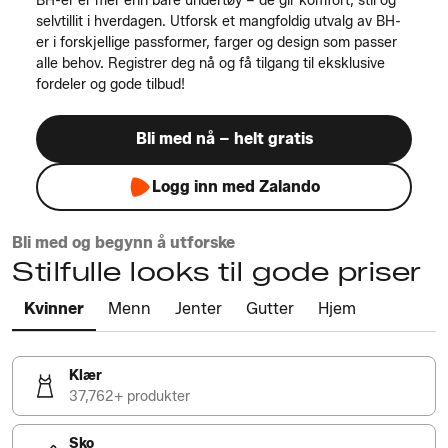
BH-er er mer enn bare undertøy – de gir komfort, stil og
selvtillit i hverdagen. Utforsk et mangfoldig utvalg av BH-
er i forskjellige passformer, farger og design som passer
alle behov. Registrer deg nå og få tilgang til eksklusive
fordeler og gode tilbud!
Bli med nå – helt gratis
Logg inn med Zalando
Bli med og begynn å utforske
Stilfulle looks til gode priser
Kvinner
Menn
Jenter
Gutter
Hjem
Klær
37,762+ produkter
Sko