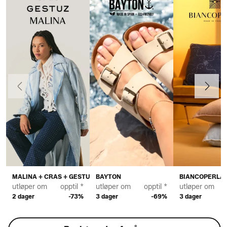
Forrige
Neste
MALINA + CRAS + GESTUZ
BAYTON
BIANCOPERLA
utløper om
opptil *
utløper om
opptil *
utløper om
2 dager
-73%
3 dager
-69%
3 dager