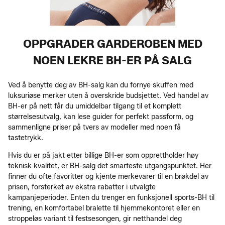
OPPGRADER GARDEROBEN MED
NOEN LEKRE BH-ER PÅ SALG
Ved å benytte deg av BH-salg kan du fornye skuffen med
luksuriøse merker uten å overskride budsjettet. Ved handel av
BH-er på nett får du umiddelbar tilgang til et komplett
størrelsesutvalg, kan lese guider for perfekt passform, og
sammenligne priser på tvers av modeller med noen få
tastetrykk.
Hvis du er på jakt etter billige BH-er som opprettholder høy
teknisk kvalitet, er BH-salg det smarteste utgangspunktet. Her
finner du ofte favoritter og kjente merkevarer til en brøkdel av
prisen, forsterket av ekstra rabatter i utvalgte
kampanjeperioder. Enten du trenger en funksjonell sports-BH til
trening, en komfortabel bralette til hjemmekontoret eller en
stroppeløs variant til festsesongen, gir netthandel deg