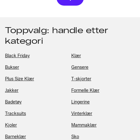
Toppvalg: handle etter
kategori
Black Friday
Klær
Bukser
Gensere
Plus Size Klær
T-skjorter
Jakker
Formelle Klær
Badetøy
Lingerine
Tracksuits
Vinterklær
Kjoler
Mammaklær
Barneklær
Sko