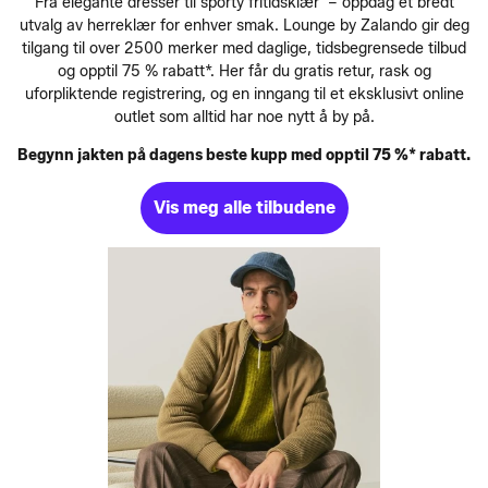
Fra elegante dresser til sporty fritidsklær – oppdag et bredt
utvalg av herreklær for enhver smak. Lounge by Zalando gir deg
tilgang til over 2500 merker med daglige, tidsbegrensede tilbud
og opptil 75 % rabatt*. Her får du gratis retur, rask og
uforpliktende registrering, og en inngang til et eksklusivt online
outlet som alltid har noe nytt å by på.
Begynn jakten på dagens beste kupp med opptil 75 %* rabatt.
Vis meg alle tilbudene