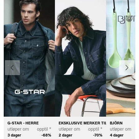
Forrige
Neste
G-STAR - HERRE
EKSKLUSIVE MERKER TIL HERRE
BJÖRN
utløper om
opptil *
utløper om
opptil *
utløper om
3 dager
-68%
2 dager
-70%
4 dager