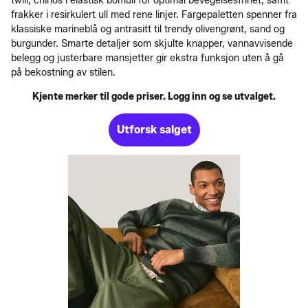
twill, chinos i elastisk bomull for optimal bevegelsesfrihet, samt
frakker i resirkulert ull med rene linjer. Fargepaletten spenner fra
klassiske marineblå og antrasitt til trendy olivengrønt, sand og
burgunder. Smarte detaljer som skjulte knapper, vannavvisende
belegg og justerbare mansjetter gir ekstra funksjon uten å gå
på bekostning av stilen.
Kjente merker til gode priser. Logg inn og se utvalget.
Utforsk salget