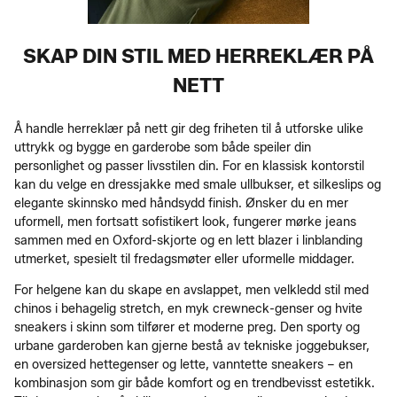
SKAP DIN STIL MED HERREKLÆR PÅ
NETT
Å handle herreklær på nett gir deg friheten til å utforske ulike
uttrykk og bygge en garderobe som både speiler din
personlighet og passer livsstilen din. For en klassisk kontorstil
kan du velge en dressjakke med smale ullbukser, et silkeslips og
elegante skinnsko med håndsydd finish. Ønsker du en mer
uformell, men fortsatt sofistikert look, fungerer mørke jeans
sammen med en Oxford-skjorte og en lett blazer i linblanding
utmerket, spesielt til fredagsmøter eller uformelle middager.
For helgene kan du skape en avslappet, men velkledd stil med
chinos i behagelig stretch, en myk crewneck-genser og hvite
sneakers i skinn som tilfører et moderne preg. Den sporty og
urbane garderoben kan gjerne bestå av tekniske joggebukser,
en oversized hettegenser og lette, vanntette sneakers – en
kombinasjon som gir både komfort og en trendbevisst estetikk.