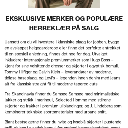
EKSKLUSIVE MERKER OG POPULÆRE
HERREKLÆR PÅ SALG
Uansett om du vil investere i klassiske plagg for jobben, bygge
en avslappet helgegarderobe eller finne det perfekte antrekket
til en spesiell anledning, finnes det noe for deg. Utvalget
inkluderer internasjonale premiummerker som Hugo Boss –
kjent for sine velsittende dresser og skjorter i egyptisk bomull,
Tommy Hilfiger og Calvin Klein – leverandører av moderne,
tidløse baseplagg, og Levi’s – legenden innen denim med jeans i
alt fra klassisk straight fit til moderne tapered cuts.
Fra Skandinavia finner du Samsøe Samsøe med minimalistiske
jakker og strikk i merinoull, Selected Homme med stilrene
skjorter og frakker i premium ullblandinger, og J. Lindeberg som
kombinerer tekniske sportsmaterialer med urbane snitt.
Blant bestselgerne finner du hvite og lyseblå skjorter i pustende