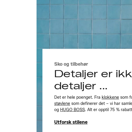
Sko og tilbehør
Detaljer er ik
detaljer ...
Det er hele poenget. Fra
klokkene
som fo
støvlene
som definerer det – vi har saml
og
HUGO BOSS
. Alt er opptil 75 % rabatt
Utforsk stilene