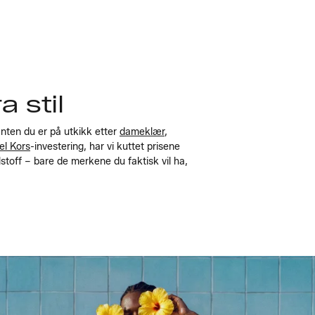
 stil
Enten du er på utkikk etter
dameklær
,
el Kors
-investering, har vi kuttet prisene
llstoff – bare de merkene du faktisk vil ha,