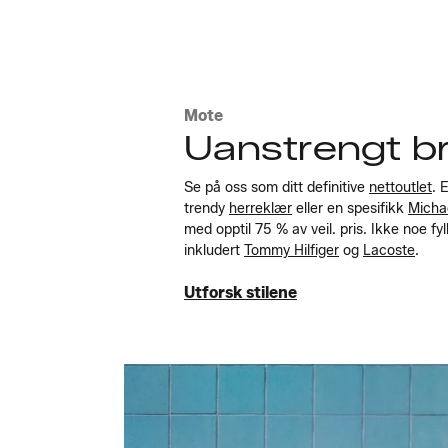
Mote
Uanstrengt bra
Se på oss som ditt definitive
nettoutlet
. 
trendy
herreklær
eller en spesifikk
Micha
med opptil 75 % av veil. pris. Ikke noe fy
inkludert
Tommy Hilfiger
og
Lacoste
.
Utforsk stilene
Utforsk stilene