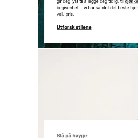
gir deg lyst til å legge deg tidlig, til
kjøkke
begivenhet – vi har samlet det beste hjem
veil. pris.
Utforsk stilene
Utforsk stilene
Slå på høygir