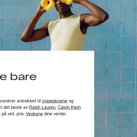
ke bare
rankrer antrekket til
joggeskoene
og
et det beste av
Ralph Lauren
,
Calvin Klein
 på veil. pris.
Veskene
dine venter.