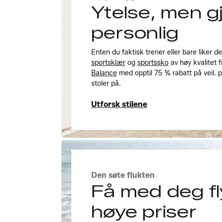
Ytelse, men g
personlig
Enten du faktisk trener eller bare liker de
sportsklær
og
sportssko
av høy kvalitet 
Balance
med opptil 75 % rabatt på veil. 
stoler på.
Utforsk stilene
Utforsk stilene
Den søte flukten
Få med deg fly
høye priser