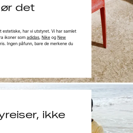
jør det
t estetiske, har vi utstyret. Vi har samlet
fra ikoner som
adidas
,
Nike
og
New
pris. Ingen påfunn, bare de merkene du
reiser, ikke