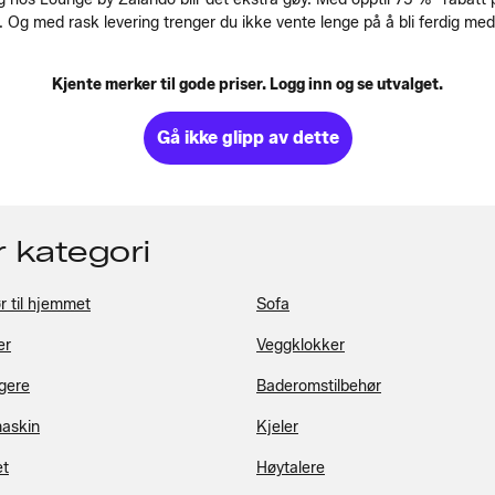
. Og med rask levering trenger du ikke vente lenge på å bli ferdig me
Kjente merker til gode priser. Logg inn og se utvalget.
Gå ikke glipp av dette
r kategori
r til hjemmet
Sofa
er
Veggklokker
gere
Baderomstilbehør
askin
Kjeler
et
Høytalere