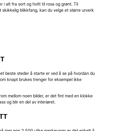
alt fra sort og hvitt til rosa og grønt. Til
skikkelig blikkfang, kan du velge et større urverk
ET
et beste steder å starte er ved å se på hvordan du
som knapt brukes trenger for eksempel ikke
mrom mellom noen bilder, er det fint med en klokke
 og blir en del av interiøret.
TT
 på mer enn 2 500 ulike merkevarer er det enkelt å