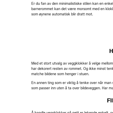
Er du fan av den minimalistiske stilen kan en enkel 
barnerommet kan det være morsomt med en klokke som
som øynene automatisk blir dratt mot.
H
Med et stort utvalg av veggklokker å velge mellom
har dekorert resten av rommet. Og ikke minst ten
matche bildene som henger i stuen.
En annen ting som er viktig å tenke over når man s
som passer inn uten å ta over bildeveggen. Har ma
F
Å handle veggklokker på nett er lekende enkelt, o