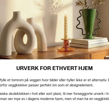
URVERK FOR ETHVERT HJEM
lle et tomrom på veggen hvor bilder eller hyller ikke er et alternativ. E
hvorfor veggklokker passer perfekt inn som et designelement.
ke skoleklokken i hvit eller sort plast, til mer forseggjorte urverk i tr
e man ser mye av i dagens moderne hjem, men vil man ha en veggklokke 