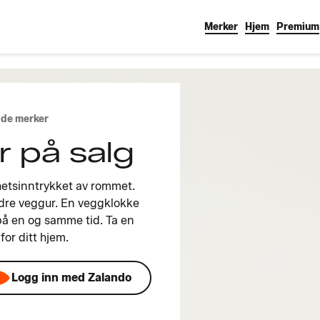
Merker
Hjem
Premium
ende merker
 på salg
hetsinntrykket av rommet.
ndre veggur. En veggklokke
på en og samme tid. Ta en
for ditt hjem.
Logg inn med Zalando