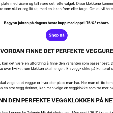
plate med visere og tall være det rette valget. Disse klokkene kommer i 
 skiller seg litt ut, med en leken form eller farge. Om du vil ha et 
Begynn jakten på dagens beste kupp med opptil 75 %* rabatt.
Shop nå
VORDAN FINNE DET PERFEKTE VEGGUR
, kan det være en utfordring å finne den varianten som passer best. D
ke over hvilket rom klokken skal henge i. En veggklokke på kontoret 
kal velge ut et veggur er hvor stor plass man har. Har man et lite to
n en stor vegg derimot, kan man velge en veggklokke som tar mer plass
INN DEN PERFEKTE VEGGKLOKKEN PÅ NE
g hos Lounge by Zalando blir det ekstra gøy. Med opptil 75 %* rabatt