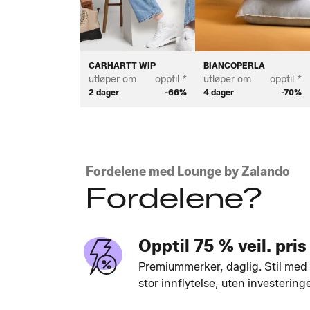
CARHARTT WIP
BIANCOPERLA
utløper om
opptil *
utløper om
opptil *
2 dager
-66%
4 dager
-70%
Fordelene med Lounge by Zalando
Fordelene?
Opptil 75 % veil. pris
Premiummerker, daglig. Stil med
stor innflytelse, uten investering