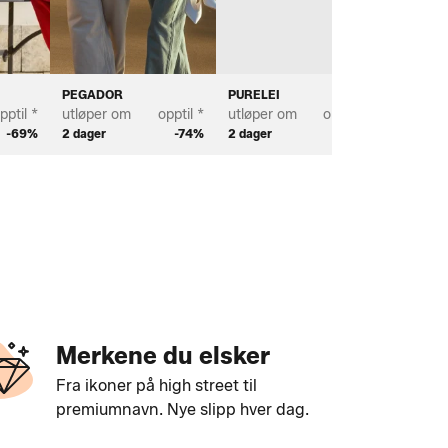
PEGADOR
PURELEI
BUFFALO
pptil *
utløper om
opptil *
utløper om
opptil *
utløper
-69%
2 dager
-74%
2 dager
-62%
2 dager
Merkene du elsker
Fra ikoner på high street til
premiumnavn. Nye slipp hver dag.