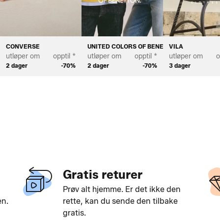
CONVERSE
UNITED COLORS OF BENETTON
VILA
utløper om
opptil *
utløper om
opptil *
utløper om
o
2 dager
-70%
2 dager
-70%
3 dager
Gratis returer
Prøv alt hjemme. Er det ikke den
en.
rette, kan du sende den tilbake
gratis.