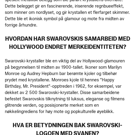
Dette belegget gir en fascinerende, iriserende regnbueeffekt,
som minner om nordlyset, og gir krystallen et flerfarget skimmer.
Dette ble et ikonisk symbol på glamour og mote fra midten av
forrige århundre.
HVORDAN HAR SWAROVSKIS SAMARBEID MED
HOLLYWOOD ENDRET MERKEIDENTITETEN?
Swarovski-krystaller ble en viktig del av Hollywood-glamouren
på begynnelsen til midten av 1900-tallet. Ikoner som Marilyn
Monroe og Audrey Hepburn bar berømte kjoler og tilbehør
prydet med krystallene. Monroes kjole til hennes "Happy
Birthday, Mr. President"-opptreden i 1962, for eksempel, var
dekket av 2 500 Swarovski-krystaller. Disse samarbeidene
befestet Swarovskis tilknytning til luksus, eleganse og filmens
glitrende verden, og posisjonerte merket som en
nøkkelingrediens for høy mote og popkulturelle øyeblikk.
HVA ER BETYDNINGEN BAK SWAROVSKI-
LOGOEN MED SVANEN?