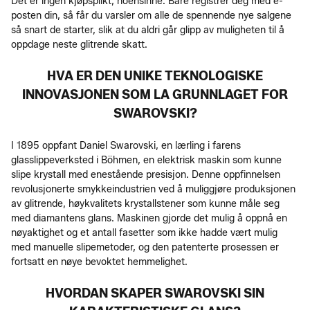
Det er ingen kjøpsplikt, noensinne. Bare registrer deg med e-
posten din, så får du varsler om alle de spennende nye salgene
så snart de starter, slik at du aldri går glipp av muligheten til å
oppdage neste glitrende skatt.
HVA ER DEN UNIKE TEKNOLOGISKE
INNOVASJONEN SOM LA GRUNNLAGET FOR
SWAROVSKI?
I 1895 oppfant Daniel Swarovski, en lærling i farens
glasslippeverksted i Böhmen, en elektrisk maskin som kunne
slipe krystall med enestående presisjon. Denne oppfinnelsen
revolusjonerte smykkeindustrien ved å muliggjøre produksjonen
av glitrende, høykvalitets krystallstener som kunne måle seg
med diamantens glans. Maskinen gjorde det mulig å oppnå en
nøyaktighet og et antall fasetter som ikke hadde vært mulig
med manuelle slipemetoder, og den patenterte prosessen er
fortsatt en nøye bevoktet hemmelighet.
HVORDAN SKAPER SWAROVSKI SIN