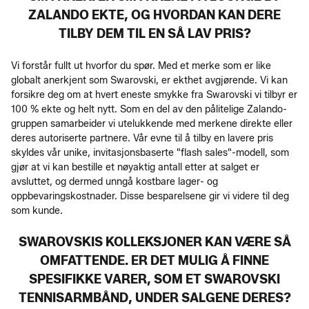
ZALANDO EKTE, OG HVORDAN KAN DERE
TILBY DEM TIL EN SÅ LAV PRIS?
Vi forstår fullt ut hvorfor du spør. Med et merke som er like
globalt anerkjent som Swarovski, er ekthet avgjørende. Vi kan
forsikre deg om at hvert eneste smykke fra Swarovski vi tilbyr er
100 % ekte og helt nytt. Som en del av den pålitelige Zalando-
gruppen samarbeider vi utelukkende med merkene direkte eller
deres autoriserte partnere. Vår evne til å tilby en lavere pris
skyldes vår unike, invitasjonsbaserte "flash sales"-modell, som
gjør at vi kan bestille et nøyaktig antall etter at salget er
avsluttet, og dermed unngå kostbare lager- og
oppbevaringskostnader. Disse besparelsene gir vi videre til deg
som kunde.
SWAROVSKIS KOLLEKSJONER KAN VÆRE SÅ
OMFATTENDE. ER DET MULIG Å FINNE
SPESIFIKKE VARER, SOM ET SWAROVSKI
TENNISARMBÅND, UNDER SALGENE DERES?