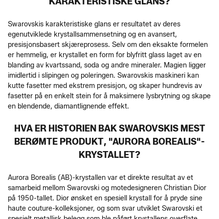
KARAKTERISTISKE GLANS?
Swarovskis karakteristiske glans er resultatet av deres
egenutviklede krystallsammensetning og en avansert,
presisjonsbasert skjæreprosess. Selv om den eksakte formelen
er hemmelig, er krystallet en form for blyfritt glass laget av en
blanding av kvartssand, soda og andre mineraler. Magien ligger
imidlertid i slipingen og poleringen. Swarovskis maskineri kan
kutte fasetter med ekstrem presisjon, og skaper hundrevis av
fasetter på en enkelt stein for å maksimere lysbrytning og skape
en blendende, diamantlignende effekt.
HVA ER HISTORIEN BAK SWAROVSKIS MEST
BERØMTE PRODUKT, "AURORA BOREALIS"-
KRYSTALLET?
Aurora Borealis (AB)-krystallen var et direkte resultat av et
samarbeid mellom Swarovski og motedesigneren Christian Dior
på 1950-tallet. Dior ønsket en spesiell krystall for å pryde sine
haute couture-kolleksjoner, og som svar utviklet Swarovski et
spesielt metallisk belegg som ble påført krystallens overflate.