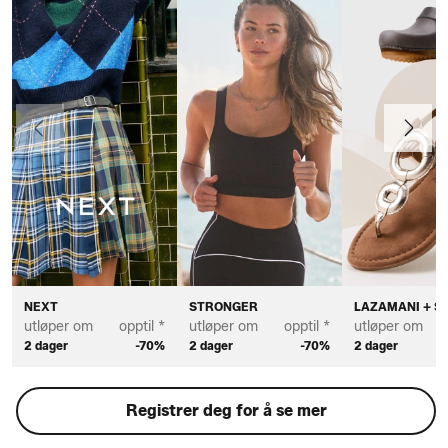
Forrige
Neste
NEXT
STRONGER
LAZAMANI + S
utløper om
opptil *
utløper om
opptil *
utløper om
2 dager
-70%
2 dager
-70%
2 dager
Registrer deg for å se mer