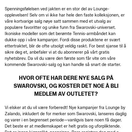
Spenningsfølelsen ved jakten er en stor del av Lounge-
opplevelsen! Selv om vi ikke har hele den faste kolleksjonen, er
våre kortvarige salg nøye satt sammen med et utvalg av
populære favoritter og unike funn fra Swarovski-universet.
Ikoniske modeller som det berømte Tennis-armbåndet kan
dukke opp i våre kampanjer. Fordi disse produktene er svært
ettertraktet, blir de ofte utsolgt veldig raskt. For best sjanse til å
sikre deg et, anbefaler vi at du abonnerer på vårt gratis
nyhetsbrev. Da vil du være den første som får vite om våre
kommende Swarovski-salg og kan handle så snart de starter.
HVOR OFTE HAR DERE NYE SALG PÅ
SWAROVSKI, OG KOSTER DET NOE Å BLI
MEDLEM AV OUTLETET?
Vi elsker at du vil være forberedt! Nye kampanjer fra Lounge by
Zalando, inkludert de for merker som Swarovski, lanseres daglig
og varer i en begrenset periode—vanligvis bare noen få dager.
Det beste er at medlemskapet er helt gratis og uforpliktende.