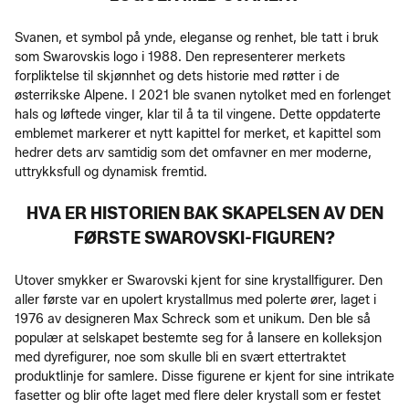
Svanen, et symbol på ynde, eleganse og renhet, ble tatt i bruk
som Swarovskis logo i 1988. Den representerer merkets
forpliktelse til skjønnhet og dets historie med røtter i de
østerrikske Alpene. I 2021 ble svanen nytolket med en forlenget
hals og løftede vinger, klar til å ta til vingene. Dette oppdaterte
emblemet markerer et nytt kapittel for merket, et kapittel som
hedrer dets arv samtidig som det omfavner en mer moderne,
uttrykksfull og dynamisk fremtid.
HVA ER HISTORIEN BAK SKAPELSEN AV DEN
FØRSTE SWAROVSKI-FIGUREN?
Utover smykker er Swarovski kjent for sine krystallfigurer. Den
aller første var en upolert krystallmus med polerte ører, laget i
1976 av designeren Max Schreck som et unikum. Den ble så
populær at selskapet bestemte seg for å lansere en kolleksjon
med dyrefigurer, noe som skulle bli en svært ettertraktet
produktlinje for samlere. Disse figurene er kjent for sine intrikate
fasetter og blir ofte laget med flere deler krystall som er festet