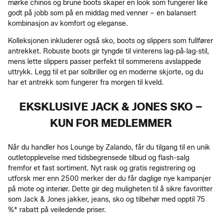
mørke chinos og brune boots skaper en look som fungerer like
godt på jobb som på en middag med venner – en balansert
kombinasjon av komfort og eleganse.
Kolleksjonen inkluderer også sko, boots og slippers som fullfører
antrekket. Robuste boots gir tyngde til vinterens lag‑på‑lag‑stil,
mens lette slippers passer perfekt til sommerens avslappede
uttrykk. Legg til et par solbriller og en moderne skjorte, og du
har et antrekk som fungerer fra morgen til kveld.
EKSKLUSIVE JACK & JONES SKO –
KUN FOR MEDLEMMER
Når du handler hos Lounge by Zalando, får du tilgang til en unik
outletopplevelse med tidsbegrensede tilbud og flash-salg
fremfor et fast sortiment. Nyt rask og gratis registrering og
utforsk mer enn 2500 merker der du får daglige nye kampanjer
på mote og interiør. Dette gir deg muligheten til å sikre favoritter
som Jack & Jones jakker, jeans, sko og tilbehør med opptil 75
%* rabatt på veiledende priser.