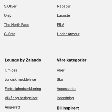
S.Oliver
Napapijri
Only
Lacoste
The North Face
FILA
G-Star
Under Armour
Lounge by Zalando
Våre kategorier
Om oss
Klær
Juridisk meddelelse
Sko
Fortrolighedserklæring
Accessories
Vilkår og betingelser
Innredning
Angrerett
Bli inspirert