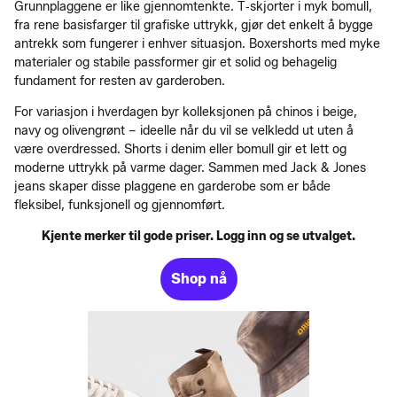
Grunnplaggene er like gjennomtenkte. T‑skjorter i myk bomull,
fra rene basisfarger til grafiske uttrykk, gjør det enkelt å bygge
antrekk som fungerer i enhver situasjon. Boxershorts med myke
materialer og stabile passformer gir et solid og behagelig
fundament for resten av garderoben.
For variasjon i hverdagen byr kolleksjonen på chinos i beige,
navy og olivengrønt – ideelle når du vil se velkledd ut uten å
være overdressed. Shorts i denim eller bomull gir et lett og
moderne uttrykk på varme dager. Sammen med Jack & Jones
jeans skaper disse plaggene en garderobe som er både
fleksibel, funksjonell og gjennomført.
Kjente merker til gode priser. Logg inn og se utvalget.
Shop nå