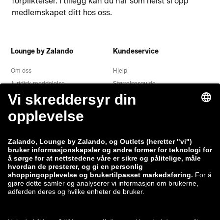
forpliktelser. I tillegg kan du når som helst si opp
medlemskapet ditt hos oss.
Lounge by Zalando
Kundeservice
Om oss
Hjelp
Juridisk meddelelse
Størrelsesguide
Fortrolighedserklæring
Vilkår og betingelser
Angrerett
Jobs
Datasporing
Indberet en sårbarhed
Produktsikkerhed
Zalando-gruppen
Betalingsmåter
Zalando