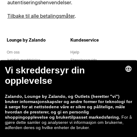
autentiseringshenvendelser.
Tilbake til alle betalingsmåter
.
Lounge by Zalando
Kundeservice
Om oss
Hjelp
Juridisk meddelelse
Størrelsesguide
Fortrolighedserklæring
Vilkår og betingelser
Angrerett
Jobs
Datasporing
Indberet en sårbarhed
Produktsikkerhed
Zalando-gruppen
Betalingsmåter