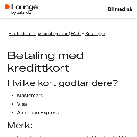
Bli med nå
-
Startside for spørsmål og svar (FAQ)
Betalinger
Betaling med
kredittkort
Hvilke kort godtar dere?
Mastercard
Visa
American Express
Merk: